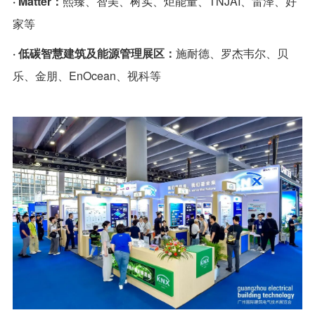
· Matter：
熙臻、智美、树实、炬能量、TNJAI、雷泽、好
家等
· 低碳智慧建筑及能源管理展区：
施耐德、罗杰韦尔、贝
乐、金朋、EnOcean、视科等