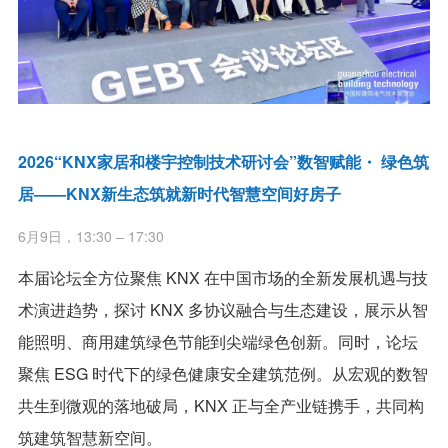
2026“KNX家居和楼宇控制技术研讨会”数智赋能・ 绿色筑
居——KNX新生态筑就新时代智慧空间好房子
6月9日，13:30 – 17:30
本届论坛全方位聚焦 KNX 在中国市场的全新发展机遇与技
术演进趋势，探讨 KNX 多协议融合与生态建设，展示从智
能照明、商用建筑绿色节能到尖端绿色创新。同时，论坛
聚焦 ESG 时代下的绿色健康安全建筑范例。从宏观的数智
共生到微观的落地破局，KNX 正与全产业链携手，共同构
筑建筑智慧新空间。