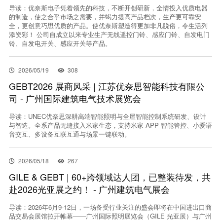
导读：优奈斯电子凭着领先的科技，不断开创研新，全情投入优质电器
的制造，使之合乎市场之需要，并竭力提高产品档次，生产更可靠安
全，更创意巧思优质的产品。使优奈斯塑造得更加非凡脱俗，令生活列
添资彩！ 公司自成立以来专业生产无线遥控门铃、感应门铃、自发电门
铃、自发电开关、感应开关等产品。
2026/05/19
308
GEBT2026 展商风采 | 江苏优奈思智能科技有限公
司 - 广州国际建筑电气技术展览会
导读：UNEC优奈思深耕高端智能照明与全屋智能控制系统研发、设计
与智造。全系产品无缝接入米家生态，支持米家 APP 智能管控、小爱语
音交互、多设备互联互通与场景一键联动。
2026/05/18
267
GILE & GEBT | 60+跨领域达人团，已整装待发，共
赴2026光亚展之约！ - 广州建筑电气展会
导读：2026年6月9-12日，一场备受行业关注的盛会即将在中国进出口商
品交易会展馆拉开帷幕——广州国际照明展览会（GILE 光亚展）与广州