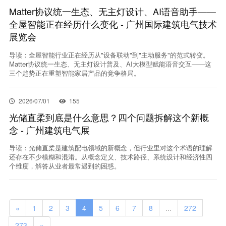
Matter协议统一生态、无主灯设计、AI语音助手——
全屋智能正在经历什么变化 - 广州国际建筑电气技术
展览会
导读：全屋智能行业正在经历从"设备联动"到"主动服务"的范式转变。
Matter协议统一生态、无主灯设计普及、AI大模型赋能语音交互——这
三个趋势正在重塑智能家居产品的竞争格局。
2026/07/01
155
光储直柔到底是什么意思？四个问题拆解这个新概
念 - 广州建筑电气展
导读：光储直柔是建筑配电领域的新概念，但行业里对这个术语的理解
还存在不少模糊和混淆。从概念定义、技术路径、系统设计和经济性四
个维度，解答从业者最常遇到的困惑。
«
1
2
3
4
5
6
7
8
...
272
273
»