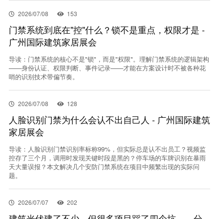
联系我们
2026/07/08
153
门禁系统到底在"控"什么？锁不是重点，权限才是 -
广州国际建筑家居展会
EN
导读：门禁系统的核心不是"锁"，而是"权限"。理解门禁系统的逻辑架构
——身份认证、权限判断、事件记录——才能在方案设计时不被各种花
哨的识别技术带偏节奏。
2026/07/08
128
人脸识别门禁为什么会认不出自己人 - 广州国际建筑
家居展会
导读：人脸识别门禁识别率标称99%，但实际总是认不出员工？视频监
控存了三个月，调用时发现关键时段是黑的？停车场的车牌识别在暴雨
天大量误报？本文解决几个安防门禁系统在项目中频繁出现的实际问
题。
2026/07/07
202
建筑光伏建了不少，但很多项目踩了四个坑——分