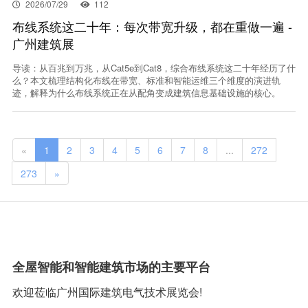
2026/07/29
112
布线系统这二十年：每次带宽升级，都在重做一遍 -
广州建筑展
导读：从百兆到万兆，从Cat5e到Cat8，综合布线系统这二十年经历了什
么？本文梳理结构化布线在带宽、标准和智能运维三个维度的演进轨
迹，解释为什么布线系统正在从配角变成建筑信息基础设施的核心。
«
1
2
3
4
5
6
7
8
...
272
273
»
全屋智能和智能建筑市场的主要平台
欢迎莅临广州国际建筑电气技术展览会!